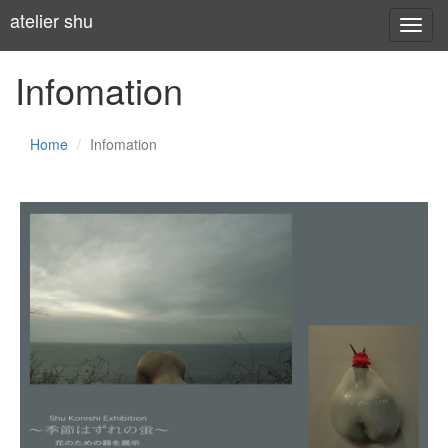
atelier shu
Toggl
navig
Infomation
Home
Infomation